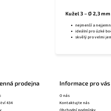
Kužel 3 – Ø 2,3 mm
nejmenší a nejjemn
ideální pro úzké boč
skvělý pro velmi je
enná prodejna
Informace pro vás
:
O nás
tví 434
Kontaktujte nás
v
Obchodní podmínky