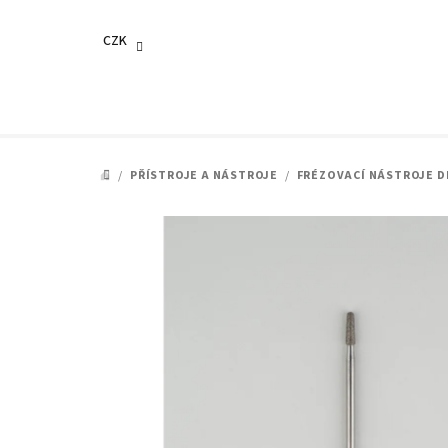
Přejít
na
CZK
obsah
/
PŘÍSTROJE A NÁSTROJE
/
FRÉZOVACÍ NÁSTROJE 
DOMŮ