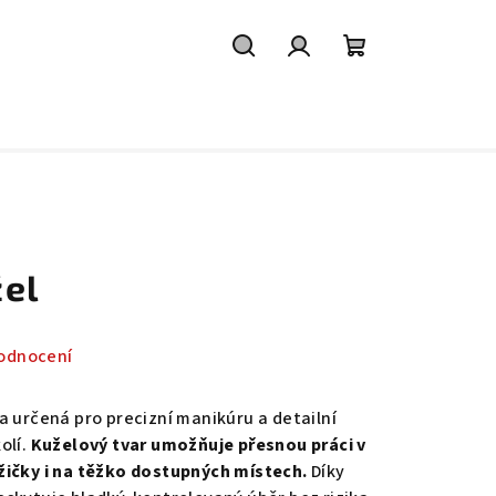
Hledat
Přihlášení
Nákupní
košík
žel
odnocení
a určená pro precizní manikúru a detailní
olí.
Kuželový tvar umožňuje přesnou práci v
žičky i na těžko dostupných místech.
Díky