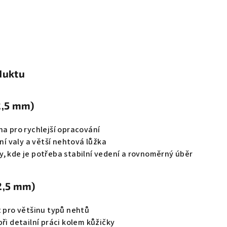
duktu
2,5 mm)
ha pro rychlejší opracování
ční valy a větší nehtová lůžka
y, kde je potřeba stabilní vedení a rovnoměrný úběr
2,5 mm)
t pro většinu typů nehtů
při detailní práci kolem kůžičky