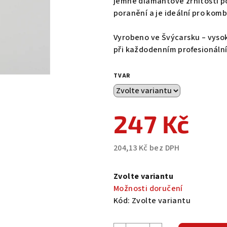
jemné diamantové zrnitosti po
5
poranění a je ideální pro kom
hvězdiček.
Vyrobeno ve Švýcarsku – vysok
při každodenním profesionální
TVAR
247 Kč
204,13 Kč bez DPH
Měrná
cena:
Zvolte variantu
Možnosti doručení
Kód:
Zvolte variantu