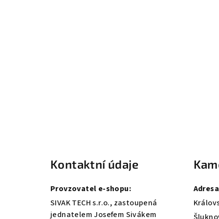
Z
á
Kontaktní údaje
Kam
p
a
Provzovatel e-shopu:
Adresa
t
SIVAK TECH s.r.o., zastoupená
Královs
jednatelem Josefem Sivákem
Šlukno