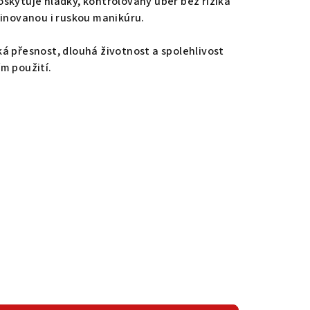
skytuje hladký, kontrolovaný úběr bez rizika
binovanou i ruskou manikúru.
á přesnost, dlouhá životnost a spolehlivost
m použití.