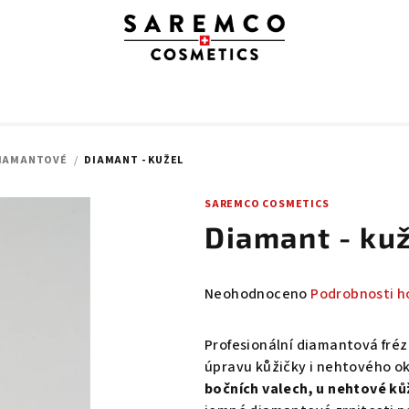
DIAMANTOVÉ
/
DIAMANT - KUŽEL
SAREMCO COSMETICS
Diamant - ku
Průměrné
Neohodnoceno
Podrobnosti h
hodnocení
produktu
Profesionální diamantová fréz
je
úpravu kůžičky i nehtového ok
0,0
bočních valech, u nehtové ků
z