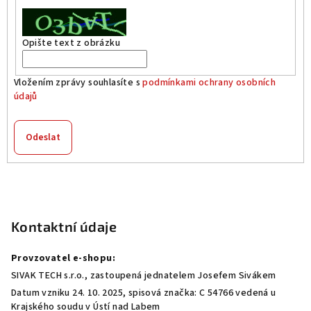
Opište text z obrázku
Vložením zprávy souhlasíte s
podmínkami ochrany osobních
údajů
Odeslat
Z
á
p
Kontaktní údaje
a
Provzovatel e-shopu:
t
SIVAK TECH s.r.o., zastoupená jednatelem Josefem Sivákem
í
Datum vzniku 24. 10. 2025, spisová značka: C 54766 vedená u
Krajského soudu v Ústí nad Labem