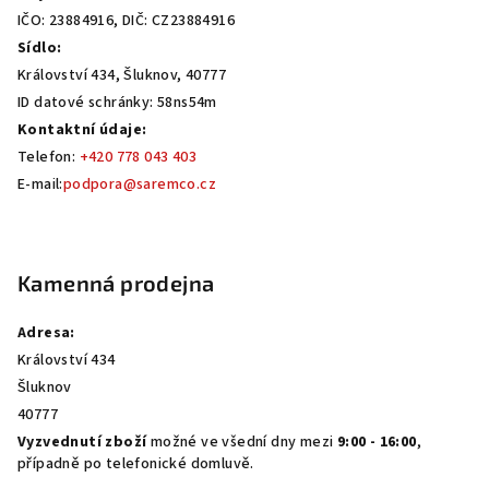
IČO: 23884916, DIČ: CZ23884916
Sídlo:
Království 434, Šluknov, 40777
ID datové schránky: 58ns54m
Kontaktní údaje:
Telefon:
+420 778 043 403
E-mail:
podpora@saremco.cz
Kamenná prodejna
Adresa:
Království 434
Šluknov
40777
Vyzvednutí zboží
možné ve všední dny mezi
9:00 - 16:00
,
případně po telefonické domluvě.