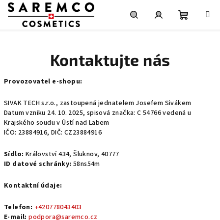
Přejít
na
obsah
Nákupní
Hledat
Přihlášení
Kontaktujte nás
košík
Provozovatel e-shopu:
SIVAK TECH s.r.o., zastoupená jednatelem Josefem Sivákem
Datum vzniku 24. 10. 2025, spisová značka: C 54766 vedená u
Krajského soudu v Ústí nad Labem
IČO: 23884916, DIČ: CZ23884916
Sídlo:
Království 434, Šluknov, 40777
ID datové schránky:
58ns54m
Kontaktní údaje:
Telefon:
+420778043403
E-mail:
podpora@saremco.cz