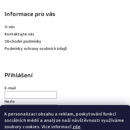
Informace pro vás
O nás
Kontaktujte nás
Obchodní podmínky
Podmínky ochrany osobních údajů
Přihlášení
E-mail
Heslo
K personalizaci obsahu a reklam, poskytování funkcí
Přihlásit se
sociálních médií a analýze naší návštěvnosti využíváme
soubory cookies. Více informací
zde
.
Nová registrace
Zapomenuté heslo