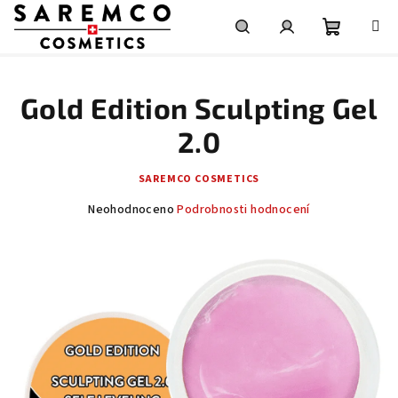
Přejít
na
obsah
Nákupní
Hledat
Přihlášení
Gold Edition Sculpting Gel
košík
2.0
SAREMCO COSMETICS
Průměrné
Neohodnoceno
Podrobnosti hodnocení
hodnocení
produktu
je
0,0
z
5
hvězdiček.