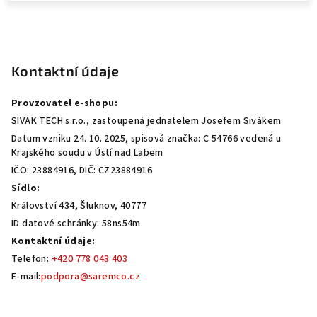
Z
á
p
Kontaktní údaje
a
Provzovatel e-shopu:
t
SIVAK TECH s.r.o., zastoupená jednatelem Josefem Sivákem
í
Datum vzniku 24. 10. 2025, spisová značka: C 54766 vedená u
Krajského soudu v Ústí nad Labem
IČO: 23884916, DIČ: CZ23884916
Sídlo:
Království 434, Šluknov, 40777
ID datové schránky: 58ns54m
Kontaktní údaje:
Telefon:
+420 778 043 403
E-mail:
podpora@saremco.cz