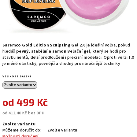
Saremco Gold Edition Sculpting Gel 2.0
je ideální volba, pokud
hledáš
pevný, stabilní a samonivelační gel
, který se hodí pro
stavbu nehtů, delší prodloužení i precizní modelaci. Oproti verzi 1.0
je méně elastický, pevnější a vhodný pro náročnější techniky
VELIKOST BALENÍ
od
499 Kč
od
412,40 Kč
bez DPH
Měrná
Zvolte variantu
cena:
Můžeme doručit do:
Zvolte variantu
Možnosti doručení