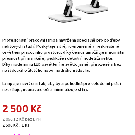
Profesionální pracovní lampa navržená speciálně pro potřeby
nehtových studií. Poskytuje silné, rovnoměrné a nezkreslené
osvětlení pracovního prostoru, díky čemuž umožňuje maximální
přesnost při manikúře, pedikúře i detailní modeláži nehtů.
Díky modernímu LED osvětlení je světlo jasné, přirozené a bez
nežádoucího žlutého nebo modrého nádechu.
Lampa je navržena tak, aby byla pohodlná pro celodenní práci –
neoslňuje, neunavuje oči a minimalizuje stíny.
2 500 Kč
2 066,12 Kč bez DPH
Měrná
2 500 Kč / 1 ks
cena: