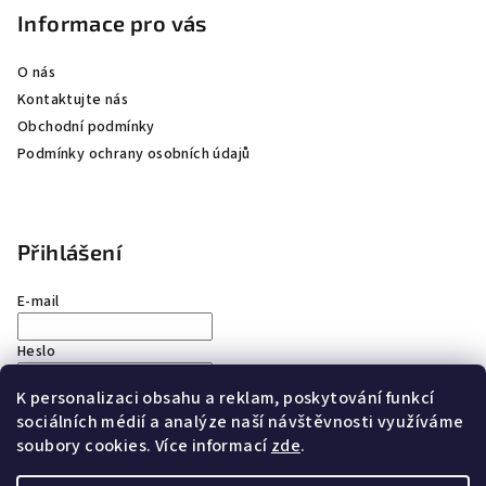
Informace pro vás
O nás
Kontaktujte nás
Obchodní podmínky
Podmínky ochrany osobních údajů
Přihlášení
E-mail
Heslo
K personalizaci obsahu a reklam, poskytování funkcí
Přihlásit se
sociálních médií a analýze naší návštěvnosti využíváme
soubory cookies. Více informací
zde
.
Nová registrace
Zapomenuté heslo