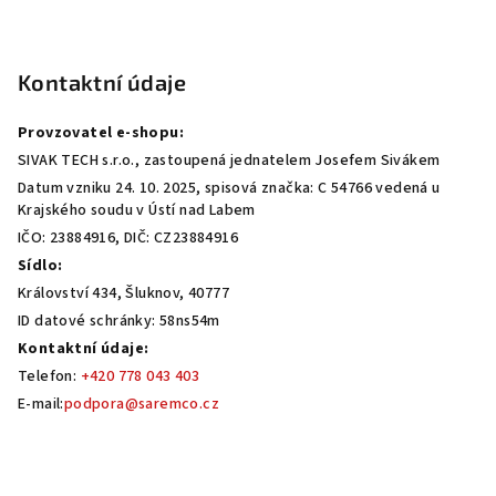
Z
á
p
Kontaktní údaje
a
Provzovatel e-shopu:
t
SIVAK TECH s.r.o., zastoupená jednatelem Josefem Sivákem
í
Datum vzniku 24. 10. 2025, spisová značka: C 54766 vedená u
Krajského soudu v Ústí nad Labem
IČO: 23884916, DIČ: CZ23884916
Sídlo:
Království 434, Šluknov, 40777
ID datové schránky: 58ns54m
Kontaktní údaje:
Telefon:
+420 778 043 403
E-mail:
podpora@saremco.cz