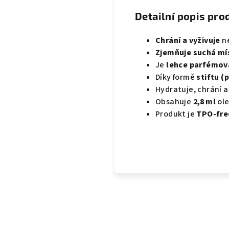
Detailní popis pro
Chrání a vyživuje
ne
Zjemňuje suchá mí
Je
lehce parfémov
Díky formě
stiftu (
Hydratuje, chrání 
Obsahuje
2,8 ml
ole
Produkt je
TPO‑fre