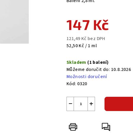
Balení 2,8 ml.
5
hvězdiček.
147 Kč
121,49 Kč bez DPH
Měrná
52,50 Kč / 1 ml
cena:
Skladem
(1 balení)
Můžeme doručit do:
10.8.2026
Možnosti doručení
Kód:
0320
−
+