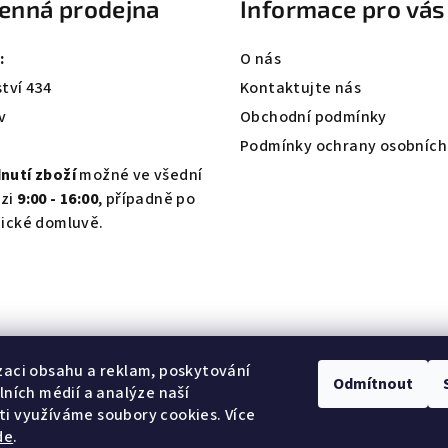
enná prodejna
Informace pro vás
:
O nás
tví 434
Kontaktujte nás
v
Obchodní podmínky
Podmínky ochrany osobních
nutí zboží
možné ve všední
zi
9:00 - 16:00
, případně po
nické domluvě.
zaci obsahu a reklam, poskytování
Odmítnout
álních médií a analýze naší
i využíváme soubory cookies. Více
de
.