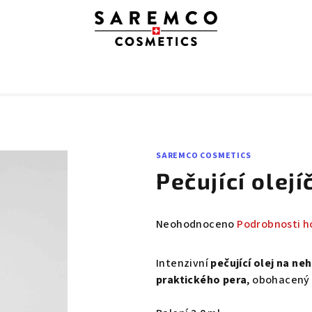
SAREMCO COSMETICS
Pečující olejí
Průměrné
Neohodnoceno
Podrobnosti h
hodnocení
produktu
Intenzivní
pečující olej na ne
je
praktického pera
, obohacený
0,0
z