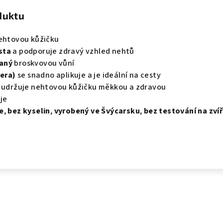
duktu
htovou kůžičku
sta
a podporuje zdravý vzhled nehtů
aný
broskvovou vůní
pera)
se snadno aplikuje a je ideální na cesty
a udržuje nehtovou kůžičku měkkou a zdravou
je
e
,
bez kyselin
,
vyrobený ve Švýcarsku
,
bez testování na zví