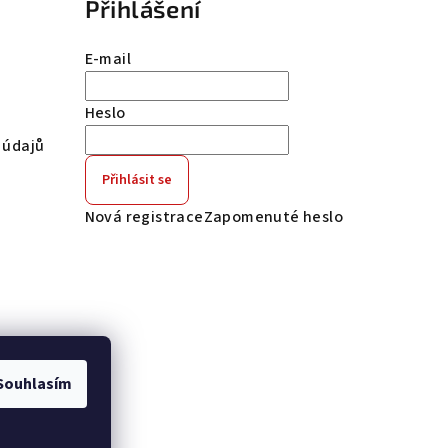
Přihlášení
E-mail
Heslo
 údajů
Přihlásit se
Nová registrace
Zapomenuté heslo
Souhlasím