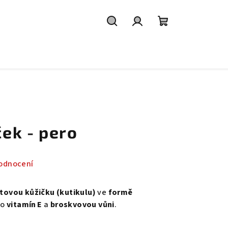
Hledat
Přihlášení
Nákupní
košík
ček - pero
odnocení
htovou kůžičku (kutikulu)
ve
formě
 o
vitamín E
a
broskvovou vůni
.