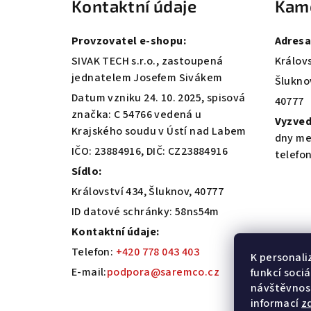
Kontaktní údaje
Kam
p
a
Provzovatel e-shopu:
Adresa
t
SIVAK TECH s.r.o., zastoupená
Královs
jednatelem Josefem Sivákem
Šlukno
í
Datum vzniku 24. 10. 2025, spisová
40777
značka: C 54766 vedená u
Vyzved
Krajského soudu v Ústí nad Labem
dny me
IČO: 23884916, DIČ: CZ23884916
telefo
Sídlo:
Království 434, Šluknov, 40777
ID datové schránky: 58ns54m
Kontaktní údaje:
Telefon:
+420 778 043 403
K personali
E-mail:
podpora@saremco.cz
funkcí soci
návštěvnost
informací
z