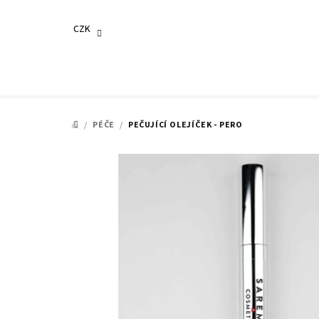
Přejít
na
CZK
obsah
/
PÉČE
/
PEČUJÍCÍ OLEJÍČEK - PERO
DOMŮ