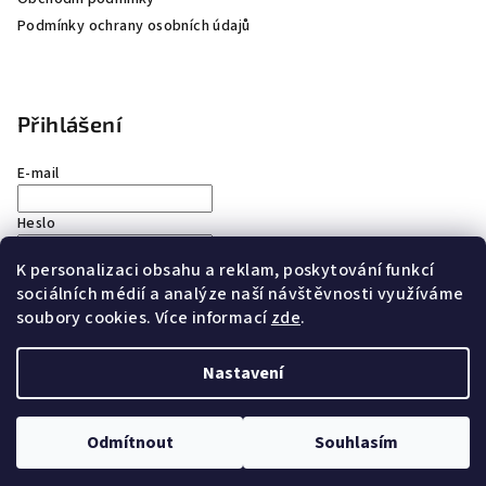
Podmínky ochrany osobních údajů
Přihlášení
E-mail
Heslo
K personalizaci obsahu a reklam, poskytování funkcí
Přihlásit se
sociálních médií a analýze naší návštěvnosti využíváme
soubory cookies. Více informací
zde
.
Nová registrace
Zapomenuté heslo
Nastavení
Copyright 2026
saremco.cz
. Všechna práva vyhrazena.
Upravit nastavení cookies
Odmítnout
Souhlasím
Vytvořil Shoptet