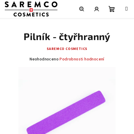
Přejít
na
obsah
Nákupní
Hledat
Přihlášení
Pilník - čtyřhranný
košík
SAREMCO COSMETICS
Průměrné
Neohodnoceno
Podrobnosti hodnocení
hodnocení
produktu
je
0,0
z
5
hvězdiček.