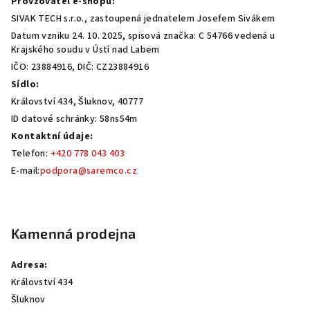
Provzovatel e-shopu:
t
SIVAK TECH s.r.o., zastoupená jednatelem Josefem Sivákem
í
Datum vzniku 24. 10. 2025, spisová značka: C 54766 vedená u
Krajského soudu v Ústí nad Labem
IČO: 23884916, DIČ: CZ23884916
Sídlo:
Království 434, Šluknov, 40777
ID datové schránky: 58ns54m
Kontaktní údaje:
Telefon:
+420 778 043 403
E-mail:
podpora@saremco.cz
Kamenná prodejna
Adresa:
Království 434
Šluknov