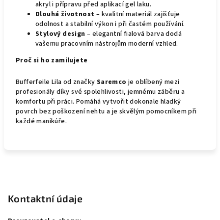
akryl i přípravu před aplikací gel laku.
Dlouhá životnost
– kvalitní materiál zajišťuje
odolnost a stabilní výkon i při častém používání.
Stylový design
– elegantní fialová barva dodá
vašemu pracovním nástrojům moderní vzhled.
Proč si ho zamilujete
Bufferfeile Lila od značky
Saremco
je oblíbený mezi
profesionály díky své spolehlivosti, jemnému záběru a
komfortu při práci. Pomáhá vytvořit dokonale hladký
povrch bez poškození nehtu a je skvělým pomocníkem při
každé manikúře.
Z
á
p
Kontaktní údaje
a