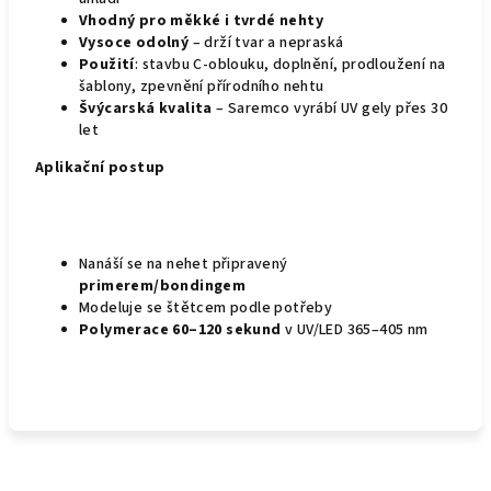
Vhodný pro měkké i tvrdé nehty
Vysoce odolný
– drží tvar a nepraská
Použití
:
stavbu C‑oblouku,
doplnění,
prodloužení na
šablony,
zpevnění přírodního nehtu
Švýcarská kvalita
– Saremco vyrábí UV gely přes 30
let
Aplikační postup
Nanáší se na nehet připravený
primerem/bondingem
Modeluje se štětcem podle potřeby
Polymerace 60–120 sekund
v UV/LED 365–405 nm
Z