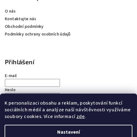
O nás
Kontaktujte nás
Obchodní podmínky
Podmínky ochrany osobních údajů
Přihlášení
E-mail
Heslo
K personalizaci obsahu a reklam, poskytování funkcí
Přihlásit se
sociálních médií a analýze naší návštěvnosti využíváme
soubory cookies. Více informací
zde
.
Nová registrace
Zapomenuté heslo
Nastavení