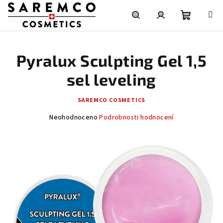
Přejít
na
obsah
Nákupní
Hledat
Přihlášení
Pyralux Sculpting Gel 1,5
košík
sel leveling
SAREMCO COSMETICS
Průměrné
Neohodnoceno
Podrobnosti hodnocení
hodnocení
produktu
je
0,0
z
5
hvězdiček.