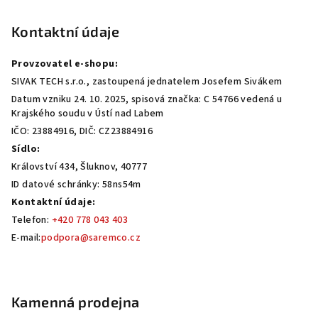
á
p
Kontaktní údaje
a
Provzovatel e-shopu:
t
SIVAK TECH s.r.o., zastoupená jednatelem Josefem Sivákem
í
Datum vzniku 24. 10. 2025, spisová značka: C 54766 vedená u
Krajského soudu v Ústí nad Labem
IČO: 23884916, DIČ: CZ23884916
Sídlo:
Království 434, Šluknov, 40777
ID datové schránky: 58ns54m
Kontaktní údaje:
Telefon:
+420 778 043 403
E-mail:
podpora@saremco.cz
Kamenná prodejna