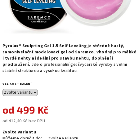
Pyralux® Sculpting Gel 1.5 Self Leveling je středně hustý,
samonivelační modelovací gel od Saremco, vhodný pro měkké
i tvrdé nehty a ideální pro stavbu nehtu, doplnění i
prodloužení.
Jde o profesionální gel švýcarské výroby s velmi
stabilní strukturou a vysokou kvalitou.
VELIKOST BALENÍ
od
499 Kč
od
412,40 Kč
bez DPH
Měrná
Zvolte variantu
cena:
Můžeme doručit do:
Zvolte variantu