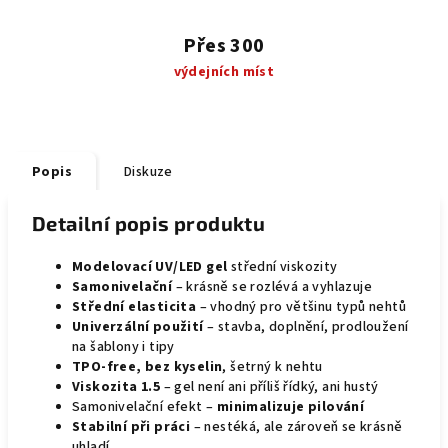
Přes 300
výdejních míst
Popis
Diskuze
Detailní popis produktu
Modelovací UV/LED gel
střední viskozity
Samonivelační
– krásně se rozlévá a vyhlazuje
Střední elasticita
– vhodný pro většinu typů nehtů
Univerzální použití
– stavba, doplnění, prodloužení
na šablony i tipy
TPO-free, bez kyselin
, šetrný k nehtu
Viskozita 1.5
– gel není ani příliš řídký, ani hustý
Samonivelační efekt –
minimalizuje pilování
Stabilní při práci
– nestéká, ale zároveň se krásně
uhladí