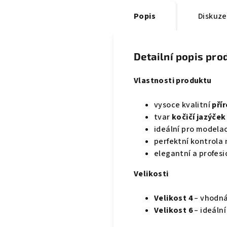
Popis
Diskuze
Detailní popis pro
Vlastnosti produktu
vysoce kvalitní
pří
tvar
kočičí jazýče
ideální pro modelac
perfektní kontrola
elegantní a profesi
Velikosti
Velikost 4
– vhodná
Velikost 6
– ideáln