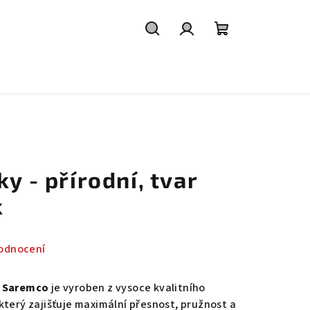
Hledat
Přihlášení
Nákupní
košík
y - přírodní, tvar
k
odnocení
c
Saremco
je vyroben z vysoce kvalitního
 který zajišťuje maximální přesnost, pružnost a