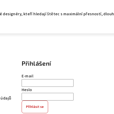
 designéry, kteří hledají štětec s maximální přesností, dlou
Přihlášení
E-mail
Heslo
 údajů
Přihlásit se