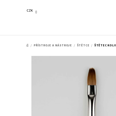
Přejít
na
CZK
obsah
/
PŘÍSTROJE A NÁSTROJE
/
ŠTĚTCE
/
ŠTĚTEC KOLIN
DOMŮ