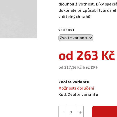
0,0
dlouhou životnost. Díky speci
z
dokonale přizpůsobí tvaru ne
5
viditelných tahů.
hvězdiček.
VELIKOST
od
263 Kč
od
217,36 Kč
bez DPH
Měrná
cena:
Zvolte variantu
Možnosti doručení
Kód:
Zvolte variantu
−
+