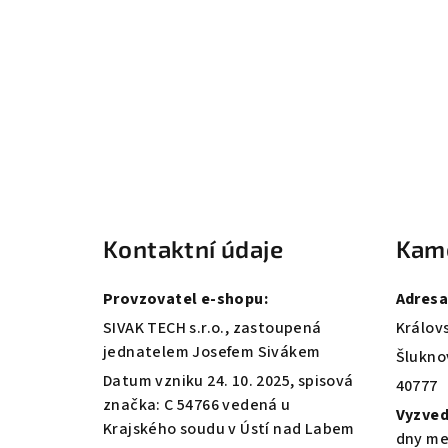
Z
á
Kontaktní údaje
Kam
p
a
Provzovatel e-shopu:
Adresa
t
SIVAK TECH s.r.o., zastoupená
Královs
jednatelem Josefem Sivákem
Šlukno
í
Datum vzniku 24. 10. 2025, spisová
40777
značka: C 54766 vedená u
Vyzved
Krajského soudu v Ústí nad Labem
dny me