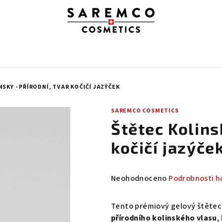
SKY - PŘÍRODNÍ, TVAR KOČIČÍ JAZÝČEK
SAREMCO COSMETICS
Štětec Kolinsk
kočičí jazýče
Průměrné
Neohodnoceno
Podrobnosti h
hodnocení
produktu
Tento prémiový gelový štěte
je
přírodního kolinského vlasu
,