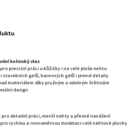
duktu
rodní kolinský vlas
k
pro precizní práci u kůžičky i na celé ploše nehtu
i stavebních gelů, barevných gelů i jemné detaily
 nad materiálem díky pružným a odolným štětinám
onální design
 pro detailní práci, menší nehty a přesné nanášení
í pro rychlou a rovnoměrnou modelaci celé nehtové plochy