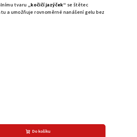
álnímu tvaru
„kočičí jazýček“
se štětec
htu a umožňuje rovnoměrné nanášení gelu bez
Do košíku