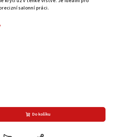
é krytí už v tenké vrstvě. Je ideální pro
precizní salonní práci.
%
Do košíku