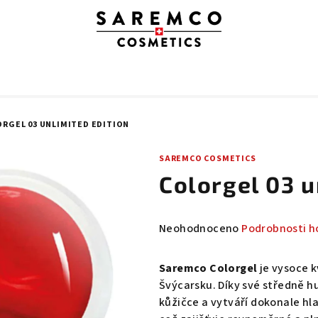
RGEL 03 UNLIMITED EDITION
SAREMCO COSMETICS
Colorgel 03 u
Průměrné
Neohodnoceno
Podrobnosti h
hodnocení
produktu
Saremco Colorgel
je vysoce k
je
Švýcarsku. Díky své středně h
0,0
kůžičce a vytváří dokonale hl
z