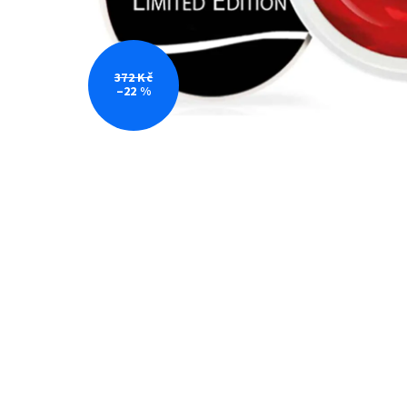
372 Kč
–22 %