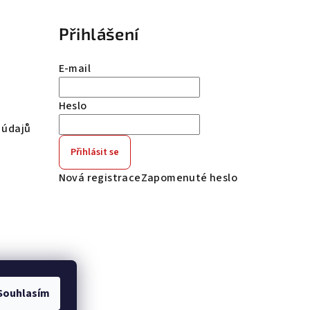
Přihlášení
E-mail
Heslo
 údajů
Přihlásit se
Nová registrace
Zapomenuté heslo
Souhlasím