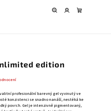
Hledat
Přihlášení
Nákupní
košík
nlimited edition
odnocení
valitní profesionální barevný gel vyvinutý ve
usté konzistenci se snadno nanáší, nestéká ke
adký povrch. Gel je intenzivně pigmentovaný,