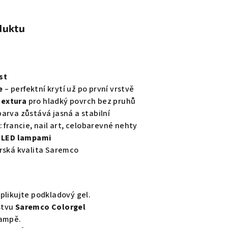
duktu
st
e
– perfektní krytí už po první vrstvě
textura
pro hladký povrch bez pruhů
barva zůstává jasná a stabilní
: francie, nail art, celobarevné nehty
i LED lampami
arská kvalita Saremco
plikujte podkladový gel.
stvu
Saremco Colorgel
lampě.