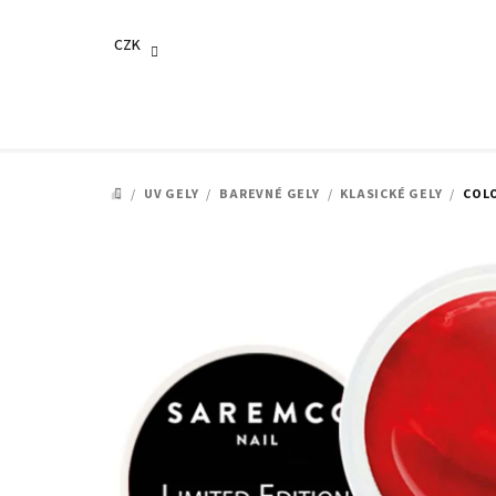
Přejít
na
CZK
obsah
/
UV GELY
/
BAREVNÉ GELY
/
KLASICKÉ GELY
/
COLO
DOMŮ