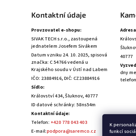
á
Kontaktní údaje
Kam
p
a
Provzovatel e-shopu:
Adresa
t
SIVAK TECH s.r.o., zastoupená
Královs
jednatelem Josefem Sivákem
Šlukno
í
Datum vzniku 24. 10. 2025, spisová
40777
značka: C 54766 vedená u
Vyzved
Krajského soudu v Ústí nad Labem
dny me
IČO: 23884916, DIČ: CZ23884916
telefo
Sídlo:
Království 434, Šluknov, 40777
ID datové schránky: 58ns54m
Kontaktní údaje:
Telefon:
+420 778 043 403
K personali
E-mail:
podpora@saremco.cz
funkcí soci