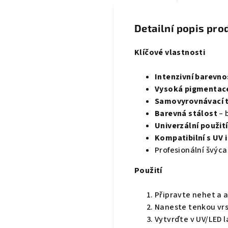
Detailní popis pro
Klíčové vlastnosti
Intenzivní barevno
Vysoká pigmentac
Samovyrovnávací 
Barevná stálost
– 
Univerzální použití
Kompatibilní s UV 
Profesionální švýc
Použití
Připravte nehet a a
Naneste tenkou vr
Vytvrďte v UV/LED 