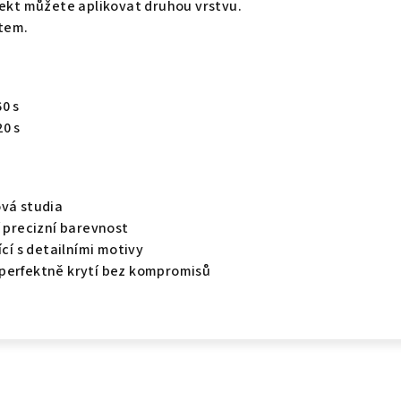
fekt můžete aplikovat druhou vrstvu.
tem.
0 s
20 s
ová studia
í precizní barevnost
ící s detailními motivy
perfektně krytí bez kompromisů