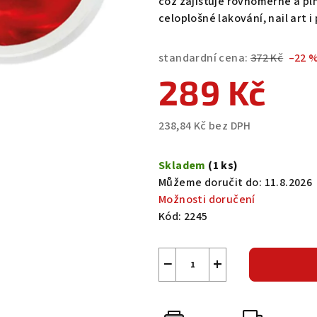
což zajišťuje rovnoměrné a pln
5
celoplošné lakování, nail art i 
hvězdiček.
standardní cena:
372 Kč
–22 
289 Kč
238,84 Kč bez DPH
Měrná
cena:
Skladem
(1 ks)
Můžeme doručit do:
11.8.2026
Možnosti doručení
Kód:
2245
−
+