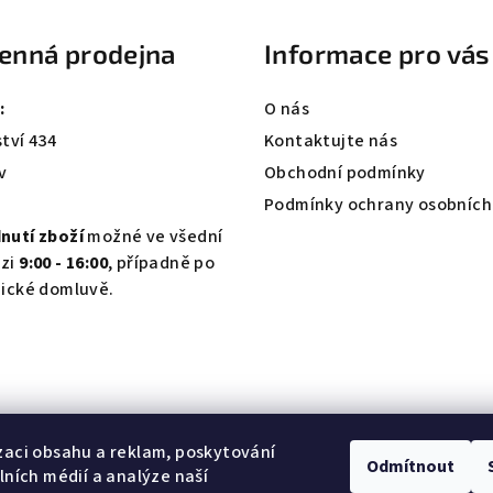
enná prodejna
Informace pro vás
:
O nás
tví 434
Kontaktujte nás
v
Obchodní podmínky
Podmínky ochrany osobních
nutí zboží
možné ve všední
zi
9:00 - 16:00
, případně po
nické domluvě.
zaci obsahu a reklam, poskytování
Odmítnout
álních médií a analýze naší