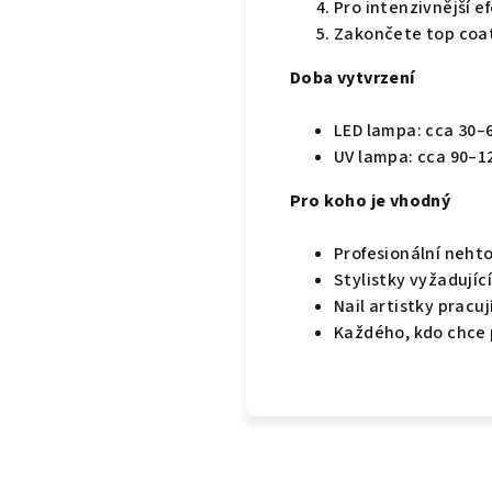
Pro intenzivnější e
Zakončete top coa
Doba vytvrzení
LED lampa: cca 30–6
UV lampa: cca 90–1
Pro koho je vhodný
Profesionální neht
Stylistky vyžadujíc
Nail artistky pracuj
Každého, kdo chce 