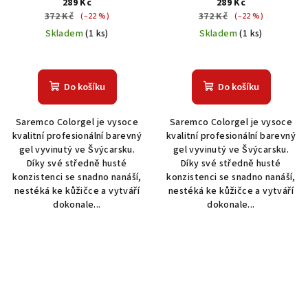
289 Kč
289 Kč
372 Kč
372 Kč
(–22 %)
(–22 %)
Skladem
(1 ks)
Skladem
(1 ks)
Do košíku
Do košíku
Saremco Colorgel je vysoce
Saremco Colorgel je vysoce
kvalitní profesionální barevný
kvalitní profesionální barevný
gel vyvinutý ve Švýcarsku.
gel vyvinutý ve Švýcarsku.
Díky své středně husté
Díky své středně husté
konzistenci se snadno nanáší,
konzistenci se snadno nanáší,
nestéká ke kůžičce a vytváří
nestéká ke kůžičce a vytváří
dokonale...
dokonale...