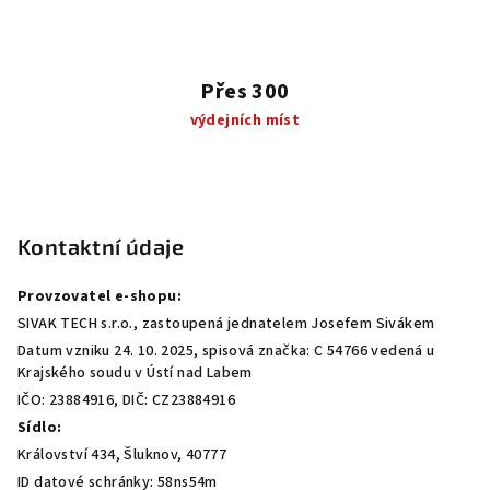
Přes 300
výdejních míst
Z
á
p
Kontaktní údaje
a
Provzovatel e-shopu:
t
SIVAK TECH s.r.o., zastoupená jednatelem Josefem Sivákem
í
Datum vzniku 24. 10. 2025, spisová značka: C 54766 vedená u
Krajského soudu v Ústí nad Labem
IČO: 23884916, DIČ: CZ23884916
Sídlo:
Království 434, Šluknov, 40777
ID datové schránky: 58ns54m