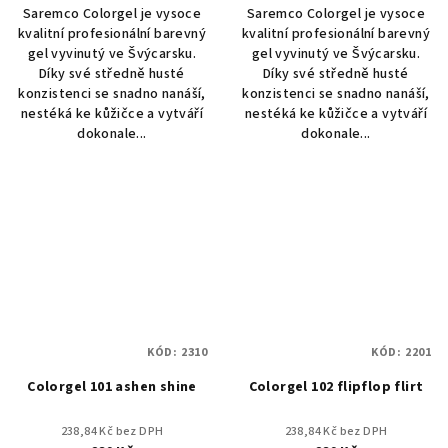
Saremco Colorgel je vysoce
Saremco Colorgel je vysoce
kvalitní profesionální barevný
kvalitní profesionální barevný
gel vyvinutý ve Švýcarsku.
gel vyvinutý ve Švýcarsku.
Díky své středně husté
Díky své středně husté
konzistenci se snadno nanáší,
konzistenci se snadno nanáší,
nestéká ke kůžičce a vytváří
nestéká ke kůžičce a vytváří
dokonale...
dokonale...
KÓD:
2310
KÓD:
2201
Colorgel 101 ashen shine
Colorgel 102 flipflop flirt
238,84 Kč bez DPH
238,84 Kč bez DPH