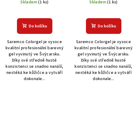
Skladem
(1 ks)
Skladem
(1 ks)
Do košíku
Do košíku
Saremco Colorgel je vysoce
Saremco Colorgel je vysoce
kvalitní profesionální barevný
kvalitní profesionální barevný
gel vyvinutý ve Švýcarsku.
gel vyvinutý ve Švýcarsku.
Díky své středně husté
Díky své středně husté
konzistenci se snadno nanáší,
konzistenci se snadno nanáší,
nestéká ke kůžičce a vytváří
nestéká ke kůžičce a vytváří
dokonale...
dokonale...