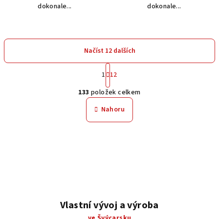
dokonale...
dokonale...
Načíst 12 dalších
S
1
12
t
O
r
133
položek celkem
á
v
n
l
Nahoru
k
á
o
d
v
a
á
n
c
í
í
p
r
v
Vlastní vývoj a výroba
k
ve Švýcarsku