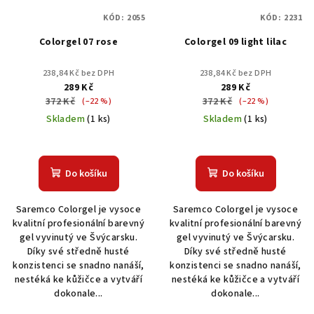
KÓD:
2055
KÓD:
2231
Colorgel 07 rose
Colorgel 09 light lilac
238,84 Kč bez DPH
238,84 Kč bez DPH
289 Kč
289 Kč
372 Kč
372 Kč
(–22 %)
(–22 %)
Skladem
(1 ks)
Skladem
(1 ks)
Do košíku
Do košíku
Saremco Colorgel je vysoce
Saremco Colorgel je vysoce
kvalitní profesionální barevný
kvalitní profesionální barevný
gel vyvinutý ve Švýcarsku.
gel vyvinutý ve Švýcarsku.
Díky své středně husté
Díky své středně husté
konzistenci se snadno nanáší,
konzistenci se snadno nanáší,
nestéká ke kůžičce a vytváří
nestéká ke kůžičce a vytváří
dokonale...
dokonale...