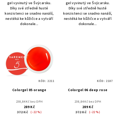
gel vyvinutý ve Švýcarsku.
gel vyvinutý ve Švýcarsku.
Díky své středně husté
Díky své středně husté
konzistenci se snadno nanáší,
konzistenci se snadno nanáší,
nestéká ke kůžičce a vytváří
nestéká ke kůžičce a vytváří
dokonale...
dokonale...
KÓD:
2211
KÓD:
2187
Colorgel 05 orange
Colorgel 06 deep rose
238,84 Kč bez DPH
238,84 Kč bez DPH
289 Kč
289 Kč
372 Kč
372 Kč
(–22 %)
(–22 %)