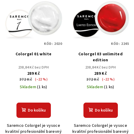
ý
d
p
u
i
k
s
t
p
ů
KÓD:
2020
KÓD:
2245
r
Colorgel 01 white
Colorgel 03 unlimited
o
edition
d
238,84 Kč bez DPH
238,84 Kč bez DPH
u
289 Kč
289 Kč
372 Kč
372 Kč
k
(–22 %)
(–22 %)
Skladem
(1 ks)
Skladem
(1 ks)
t
ů
Do košíku
Do košíku
Saremco Colorgel je vysoce
Saremco Colorgel je vysoce
kvalitní profesionální barevný
kvalitní profesionální barevný