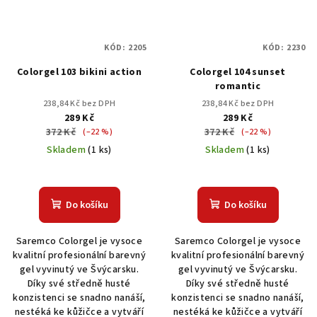
KÓD:
2205
KÓD:
2230
Colorgel 103 bikini action
Colorgel 104 sunset
romantic
238,84 Kč bez DPH
238,84 Kč bez DPH
289 Kč
289 Kč
372 Kč
372 Kč
(–22 %)
(–22 %)
Skladem
(1 ks)
Skladem
(1 ks)
Do košíku
Do košíku
Saremco Colorgel je vysoce
Saremco Colorgel je vysoce
kvalitní profesionální barevný
kvalitní profesionální barevný
gel vyvinutý ve Švýcarsku.
gel vyvinutý ve Švýcarsku.
Díky své středně husté
Díky své středně husté
konzistenci se snadno nanáší,
konzistenci se snadno nanáší,
nestéká ke kůžičce a vytváří
nestéká ke kůžičce a vytváří