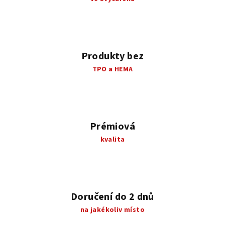
y
v
ý
p
i
Produkty bez
s
TPO a HEMA
u
Prémiová
kvalita
Doručení do 2 dnů
na jakékoliv místo