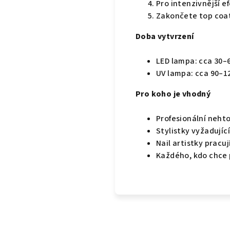
Pro intenzivnější e
Zakončete top coa
Doba vytvrzení
LED lampa: cca 30–6
UV lampa: cca 90–1
Pro koho je vhodný
Profesionální neht
Stylistky vyžadujíc
Nail artistky pracuj
Každého, kdo chce 