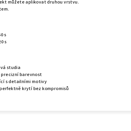
fekt můžete aplikovat druhou vrstvu.
tem.
0 s
20 s
ová studia
í precizní barevnost
ící s detailními motivy
perfektně krytí bez kompromisů