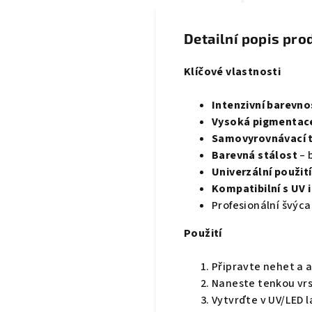
Detailní popis pro
Klíčové vlastnosti
Intenzivní barevno
Vysoká pigmentac
Samovyrovnávací 
Barevná stálost
– 
Univerzální použití
Kompatibilní s UV 
Profesionální švýc
Použití
Připravte nehet a a
Naneste tenkou vr
Vytvrďte v UV/LED 