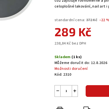
což zajišťuje rovnoměrné a pln
5
celoplošné lakování, nail art i 
hvězdiček.
standardní cena:
372 Kč
–22 
289 Kč
238,84 Kč bez DPH
Měrná
cena:
Skladem
(1 ks)
Můžeme doručit do:
12.8.2026
Možnosti doručení
Kód:
2310
−
+