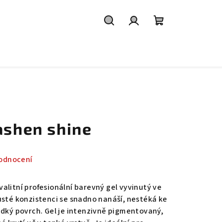
Hledat
Přihlášení
Nákupní
košík
ashen shine
odnocení
valitní profesionální barevný gel vyvinutý ve
usté konzistenci se snadno nanáší, nestéká ke
adký povrch. Gel je intenzivně pigmentovaný,