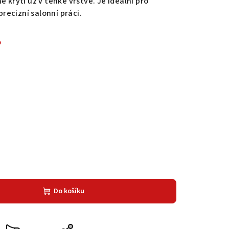
é krytí už v tenké vrstvě. Je ideální pro
precizní salonní práci.
%
Do košíku