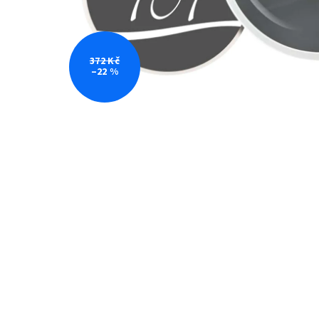
372 Kč
–22 %