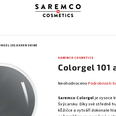
RGEL 101 ASHEN SHINE
SAREMCO COSMETICS
Colorgel 101 
Průměrné
Neohodnoceno
Podrobnosti h
hodnocení
produktu
Saremco Colorgel
je vysoce k
je
Švýcarsku. Díky své středně h
0,0
kůžičce a vytváří dokonale hl
z