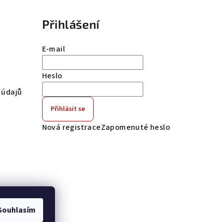
Přihlášení
E-mail
Heslo
 údajů
Přihlásit se
Nová registrace
Zapomenuté heslo
Souhlasím