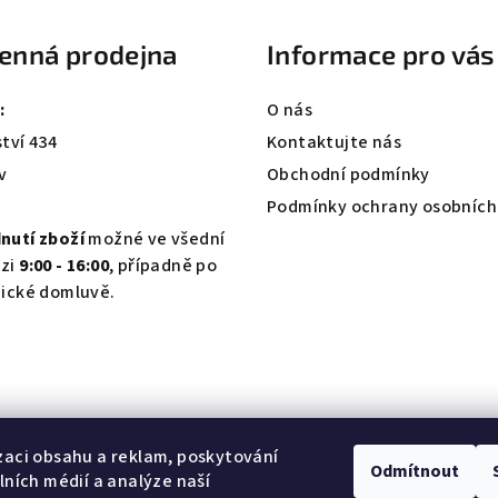
enná prodejna
Informace pro vás
:
O nás
tví 434
Kontaktujte nás
v
Obchodní podmínky
Podmínky ochrany osobních
nutí zboží
možné ve všední
zi
9:00 - 16:00
, případně po
nické domluvě.
zaci obsahu a reklam, poskytování
Odmítnout
álních médií a analýze naší