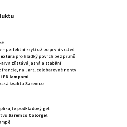
duktu
st
e
– perfektní krytí už po první vrstvě
textura
pro hladký povrch bez pruhů
barva zůstává jasná a stabilní
: francie, nail art, celobarevné nehty
i LED lampami
arská kvalita Saremco
plikujte podkladový gel.
stvu
Saremco Colorgel
lampě.