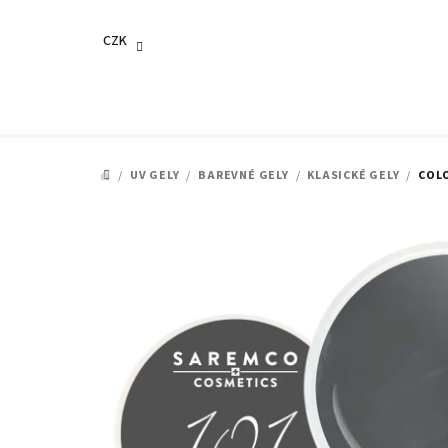
Přejít
na
CZK
obsah
/
UV GELY
/
BAREVNÉ GELY
/
KLASICKÉ GELY
/
COLO
DOMŮ