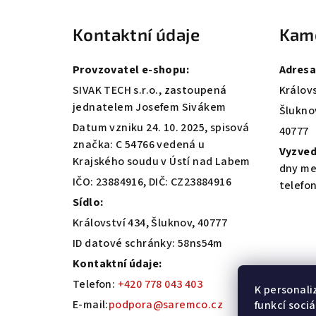
á
Kontaktní údaje
Kam
p
a
Provzovatel e-shopu:
Adresa
t
SIVAK TECH s.r.o., zastoupená
Královs
jednatelem Josefem Sivákem
Šlukno
í
Datum vzniku 24. 10. 2025, spisová
40777
značka: C 54766 vedená u
Vyzved
Krajského soudu v Ústí nad Labem
dny me
IČO: 23884916, DIČ: CZ23884916
telefo
Sídlo:
Království 434, Šluknov, 40777
ID datové schránky: 58ns54m
Kontaktní údaje:
Telefon:
+420 778 043 403
K personali
E-mail:
podpora@saremco.cz
funkcí soci