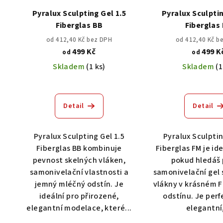
Pyralux Sculpting Gel 1.5
Pyralux Sculptin
Fiberglas BB
Fiberglas
od 412,40 Kč bez DPH
od 412,40 Kč b
499 Kč
499 K
od
od
Skladem
(1 ks)
Skladem
(1
Detail
Detail
Pyralux Sculpting Gel 1.5
Pyralux Sculptin
Fiberglas BB kombinuje
Fiberglas FM je ide
pevnost skelných vláken,
pokud hledáš 
samonivelační vlastnosti a
samonivelační gel 
jemný mléčný odstín. Je
vlákny v krásném F
ideální pro přirozené,
odstínu. Je perf
elegantní modelace, které...
elegantní,