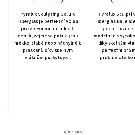
t
ů
Pyralux Sculpting Gel 1.0
Pyralux Sculptin
Fiberglas je perfektní volba
Fiberglas BB je id
pro zpevnění přírodních
pro přirozené
nehtů, zejména pokud jsou
modelace s vysoko
měkké, slabé nebo náchylné k
díky skelným vl
praskání. Díky skelným
perfektní pro 
vláknům poskytuje...
problematické n
KÓD:
2405