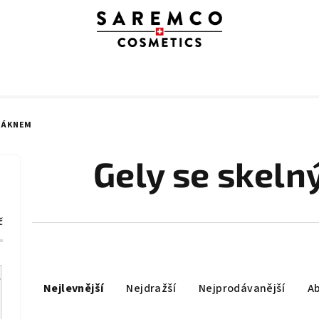
VLÁKNEM
Gely se skel
č
Ř
Nejlevnější
Nejdražší
Nejprodávanější
A
a