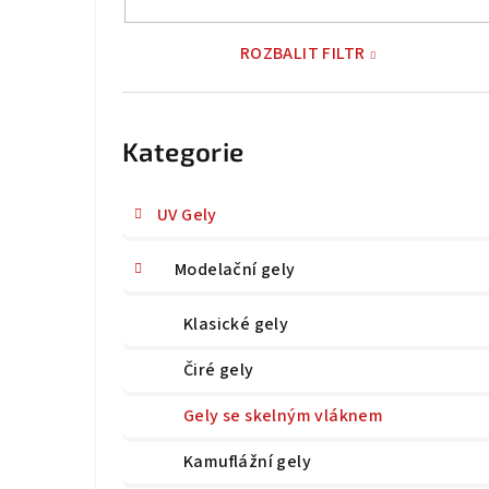
n
n
ROZBALIT FILTR
í
Přeskočit
p
kategorie
Kategorie
a
n
UV Gely
e
Modelační gely
l
Klasické gely
Čiré gely
Gely se skelným vláknem
Kamuflážní gely