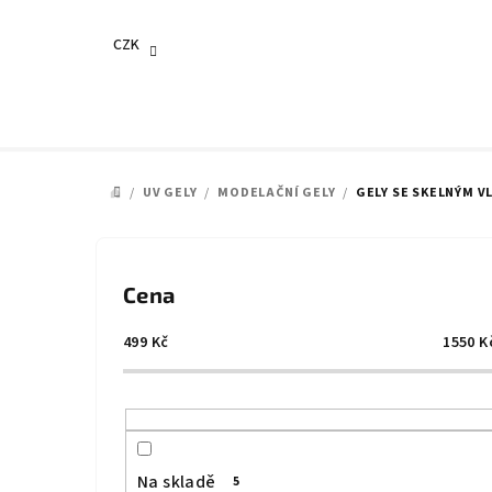
Přejít
na
CZK
obsah
/
UV GELY
/
MODELAČNÍ GELY
/
GELY SE SKELNÝM 
DOMŮ
P
o
Cena
s
499
Kč
1550
K
t
r
a
Na skladě
5