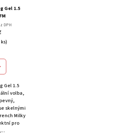
g Gel 1.5
 FM
ez DPH
č
 ks)
g Gel 1.5
ální volba,
pevný,
se skelnými
rench Milky
ektní pro
...