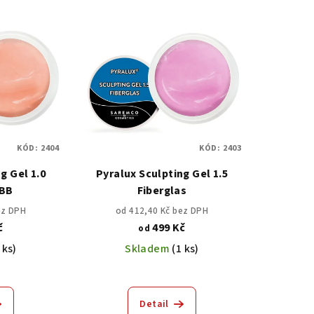
KÓD:
2404
KÓD:
2403
g Gel 1.0
Pyralux Sculpting Gel 1.5
 BB
Fiberglas
ez DPH
od 412,40 Kč bez DPH
č
499 Kč
od
 ks)
Skladem
(1 ks)
Detail