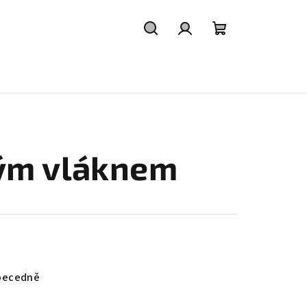
Hledat
Přihlášení
Nákupní
košík
ným vláknem
becedně