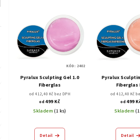
z
V
e
ý
n
p
í
i
p
s
r
KÓD:
2402
p
o
Pyralux Sculpting Gel 1.0
Pyralux Sculptin
r
d
Fiberglas
Fiberglas
o
u
od 412,40 Kč bez DPH
od 412,40 Kč b
499 Kč
499 K
od
od
d
k
Skladem
(1 ks)
Skladem
(1
u
t
k
ů
Detail
Detail