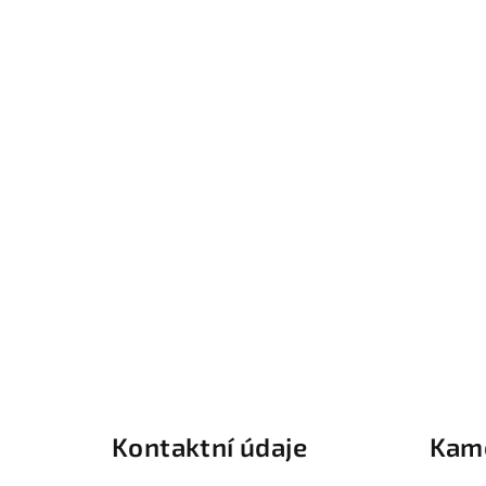
Z
á
Kontaktní údaje
Kam
p