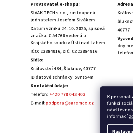
a
Provzovatel e-shopu:
Adresa
t
SIVAK TECH s.r.o., zastoupená
Královs
jednatelem Josefem Sivákem
Šlukno
í
Datum vzniku 24. 10. 2025, spisová
40777
značka: C 54766 vedená u
Vyzved
Krajského soudu v Ústí nad Labem
dny me
IČO: 23884916, DIČ: CZ23884916
telefo
Sídlo:
Království 434, Šluknov, 40777
ID datové schránky: 58ns54m
Kontaktní údaje:
Telefon:
+420 778 043 403
K personali
E-mail:
podpora@saremco.cz
funkcí soci
návštěvnost
informací
z
Nastaven