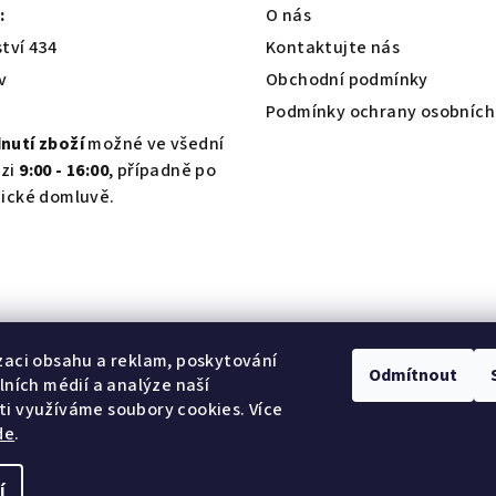
ý
:
O nás
p
tví 434
Kontaktujte nás
i
v
Obchodní podmínky
s
Podmínky ochrany osobních
u
nutí zboží
možné ve všední
zi
9:00 - 16:00
, případně po
nické domluvě.
zaci obsahu a reklam, poskytování
Odmítnout
álních médií a analýze naší
i využíváme soubory cookies. Více
de
.
í