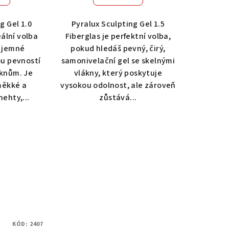
g Gel 1.0
Pyralux Sculpting Gel 1.5
eální volba
Fiberglas je perfektní volba,
, jemné
pokud hledáš pevný, čirý,
u pevností
samonivelační gel se skelnými
áknům. Je
vlákny, který poskytuje
měkké a
vysokou odolnost, ale zároveň
ehty,...
zůstává...
KÓD:
2407