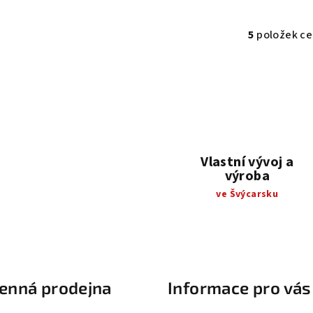
5
položek c
O
v
l
á
d
a
c
Vlastní vývoj a
výroba
í
ve Švýcarsku
p
r
v
k
y
enná prodejna
Informace pro vás
v