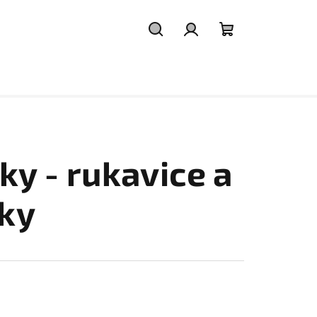
Hledat
Přihlášení
Nákupní
košík
y - rukavice a
ky