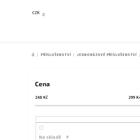
Přejít
na
CZK
obsah
/
PŘÍSLUŠENSTVÍ
/
JEDNORÁZOVÉ PŘÍSLUŠENSTVÍ
DOMŮ
P
o
Cena
s
248
Kč
299
K
t
r
a
Na skladě
0