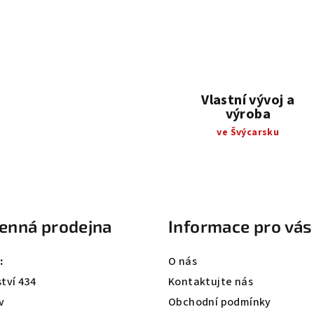
d
a
c
í
p
r
Vlastní vývoj a
výroba
v
ve Švýcarsku
k
y
v
ý
p
enná prodejna
Informace pro vás
i
s
:
O nás
u
tví 434
Kontaktujte nás
v
Obchodní podmínky