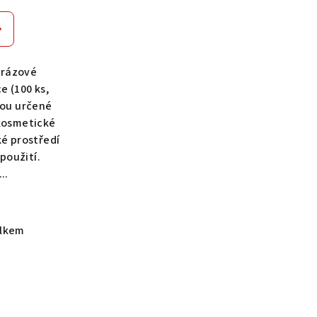
orázové
e (100 ks,
jsou určené
 kosmetické
ké prostředí
použití.
..
elkem