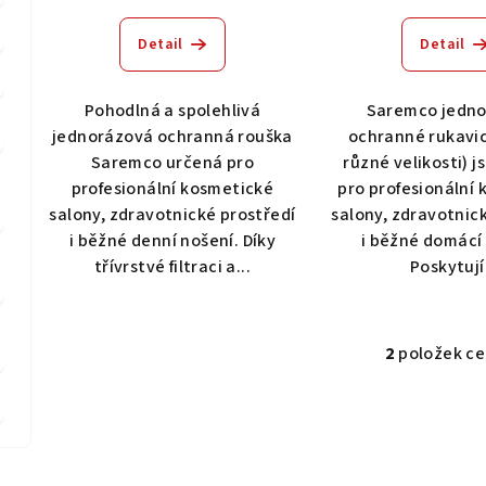
k
ů
Detail
Detail
t
ů
Pohodlná a spolehlivá
Saremco jedn
jednorázová ochranná rouška
ochranné rukavic
Saremco určená pro
různé velikosti) 
profesionální kosmetické
pro profesionální
salony, zdravotnické prostředí
salony, zdravotnic
i běžné denní nošení. Díky
i běžné domácí 
třívrstvé filtraci a...
Poskytují.
2
položek c
O
v
l
á