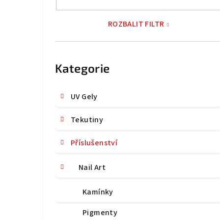
n
n
ROZBALIT FILTR
í
Přeskočit
p
kategorie
Kategorie
a
n
UV Gely
e
Tekutiny
l
Příslušenství
Nail Art
Kamínky
Pigmenty