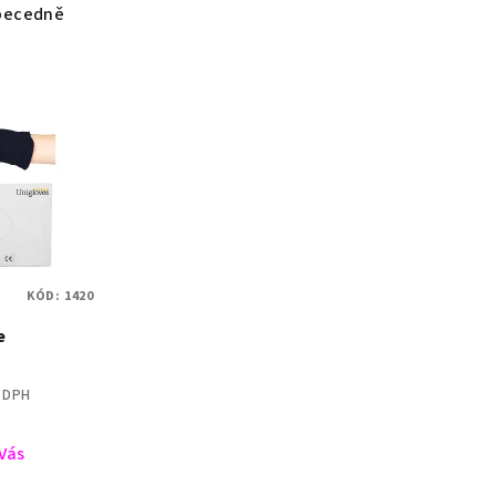
becedně
KÓD:
1420
e
z DPH
 Vás