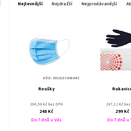
Nejlevnější
Nejdražší
Nejprodávanější
A
a
z
V
e
ý
n
p
í
i
p
s
r
KÓD:
0810/SCHWARZ
p
o
Roušky
Rukavic
r
d
o
u
204,96 Kč bez DPH
247,11 Kč be
248 Kč
299 Kč
d
k
Do 7 dnů u Vás
Do 7 dnů u
u
t