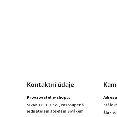
Z
á
Kontaktní údaje
Kam
p
a
Provzovatel e-shopu:
Adresa
t
SIVAK TECH s.r.o., zastoupená
Královs
jednatelem Josefem Sivákem
Šlukno
í