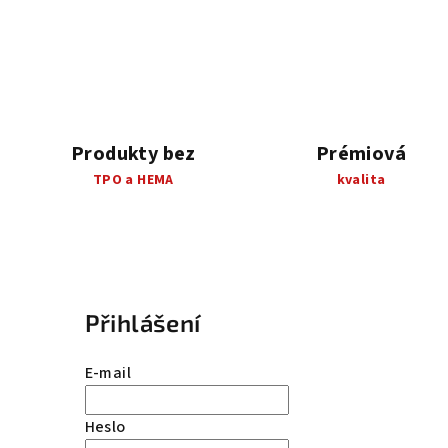
Produkty bez
Prémiová
TPO a HEMA
kvalita
Přihlášení
E-mail
Heslo