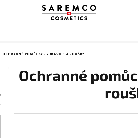
/
OCHRANNÉ POMŮCKY - RUKAVICE A ROUŠKY
Ochranné pomůck
rouš
č
Ř