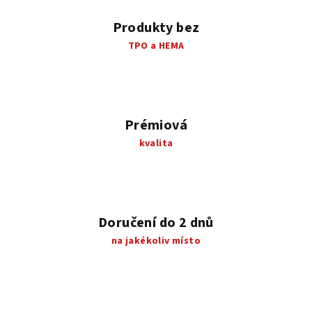
y
v
Produkty bez
ý
TPO a HEMA
p
i
s
u
Prémiová
kvalita
Doručení do 2 dnů
na jakékoliv místo