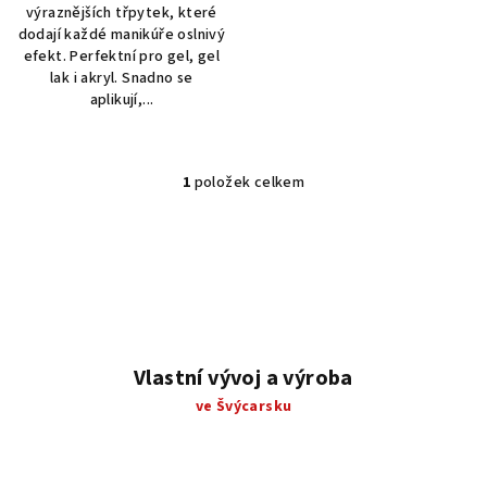
výraznějších třpytek, které
dodají každé manikúře oslnivý
efekt. Perfektní pro gel, gel
lak i akryl. Snadno se
aplikují,...
1
položek celkem
O
v
l
á
d
a
c
í
Vlastní vývoj a výroba
p
ve Švýcarsku
r
v
k