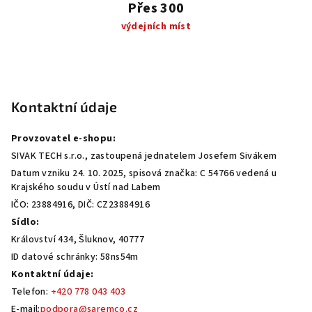
Přes 300
výdejních míst
Z
á
p
Kontaktní údaje
a
Provzovatel e-shopu:
t
SIVAK TECH s.r.o., zastoupená jednatelem Josefem Sivákem
í
Datum vzniku 24. 10. 2025, spisová značka: C 54766 vedená u
Krajského soudu v Ústí nad Labem
IČO: 23884916, DIČ: CZ23884916
Sídlo:
Království 434, Šluknov, 40777
ID datové schránky: 58ns54m
Kontaktní údaje:
Telefon:
+420 778 043 403
E-mail:
podpora@saremco.cz