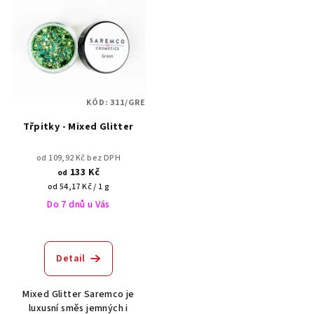
ý
d
p
u
i
k
s
t
p
ů
KÓD:
311/GRE
r
Třpitky - Mixed Glitter
o
d
od 109,92 Kč bez DPH
u
133 Kč
od
k
Měrná
od 54,17 Kč / 1 g
cena:
Do 7 dnů u Vás
t
ů
Detail
Mixed Glitter Saremco je
luxusní směs jemných i