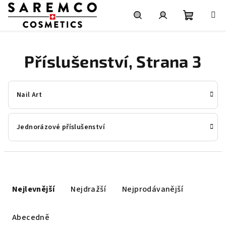
Přejít
na
obsah
Nákupní
Hledat
Přihlášení
Příslušenství
, Strana 3
košík
Nail Art
Jednorázové příslušenství
Ř
a
Nejlevnější
Nejdražší
Nejprodávanější
z
e
Abecedně