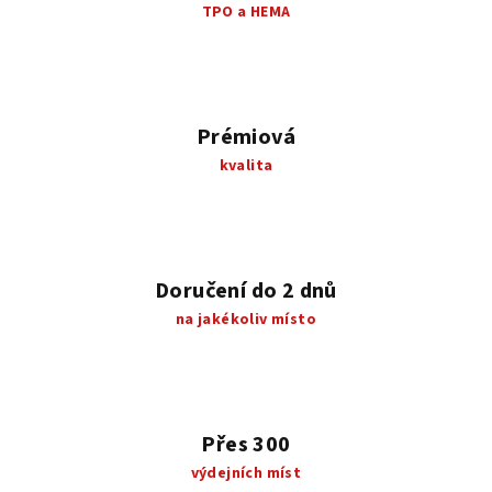
TPO a HEMA
s
u
Prémiová
kvalita
Doručení do 2 dnů
na jakékoliv místo
Přes 300
výdejních míst