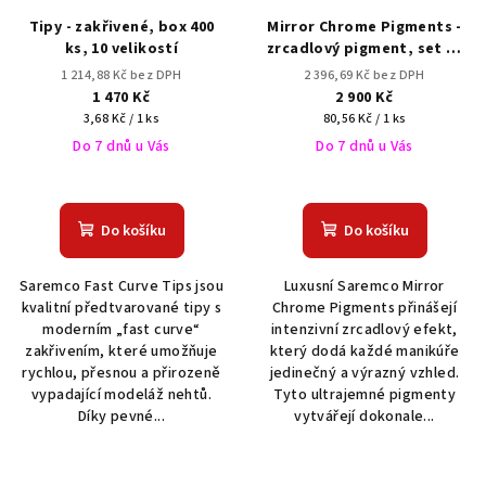
Tipy - zakřivené, box 400
Mirror Chrome Pigments -
ks, 10 velikostí
zrcadlový pigment, set 36
barev
1 214,88 Kč bez DPH
2 396,69 Kč bez DPH
1 470 Kč
2 900 Kč
Měrná
Měrná
3,68 Kč / 1 ks
80,56 Kč / 1 ks
cena:
cena:
Do 7 dnů u Vás
Do 7 dnů u Vás
Do košíku
Do košíku
Saremco Fast Curve Tips jsou
Luxusní Saremco Mirror
kvalitní předtvarované tipy s
Chrome Pigments přinášejí
moderním „fast curve“
intenzivní zrcadlový efekt,
zakřivením, které umožňuje
který dodá každé manikúře
rychlou, přesnou a přirozeně
jedinečný a výrazný vzhled.
vypadající modeláž nehtů.
Tyto ultrajemné pigmenty
Díky pevné...
vytvářejí dokonale...