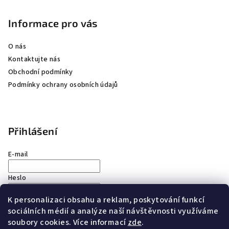
Informace pro vás
O nás
Kontaktujte nás
Obchodní podmínky
Podmínky ochrany osobních údajů
Přihlášení
E-mail
Heslo
K personalizaci obsahu a reklam, poskytování funkcí
Přihlásit se
sociálních médií a analýze naší návštěvnosti využíváme
soubory cookies. Více informací
zde
.
Nová registrace
Zapomenuté heslo