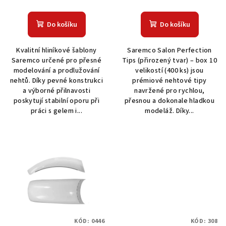
ů
Do košíku
Do košíku
Kvalitní hliníkové šablony
Saremco Salon Perfection
Saremco určené pro přesné
Tips (přirozený tvar) – box 10
modelování a prodlužování
velikostí (400 ks) jsou
nehtů. Díky pevné konstrukci
prémiové nehtové tipy
a výborné přilnavosti
navržené pro rychlou,
poskytují stabilní oporu při
přesnou a dokonale hladkou
práci s gelem i...
modeláž. Díky...
KÓD:
0446
KÓD:
308