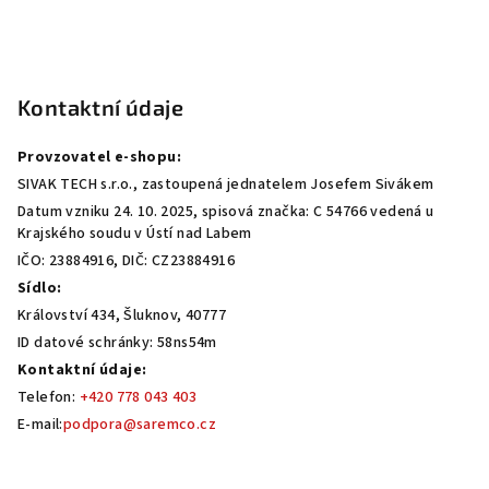
Z
á
p
Kontaktní údaje
a
Provzovatel e-shopu:
t
SIVAK TECH s.r.o., zastoupená jednatelem Josefem Sivákem
í
Datum vzniku 24. 10. 2025, spisová značka: C 54766 vedená u
Krajského soudu v Ústí nad Labem
IČO: 23884916, DIČ: CZ23884916
Sídlo:
Království 434, Šluknov, 40777
ID datové schránky: 58ns54m
Kontaktní údaje:
Telefon:
+420 778 043 403
E-mail:
podpora@saremco.cz