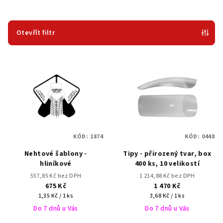
n
í
p
Otevřít filtr
r
V
o
ý
d
p
u
i
k
s
t
p
ů
KÓD:
1874
KÓD:
0448
r
Nehtové šablony -
Tipy - přirozený tvar, box
o
hliníkové
400 ks, 10 velikostí
d
557,85 Kč bez DPH
1 214,88 Kč bez DPH
u
675 Kč
1 470 Kč
Měrná
Měrná
k
1,35 Kč / 1 ks
3,68 Kč / 1 ks
cena:
cena:
Do 7 dnů u Vás
Do 7 dnů u Vás
t